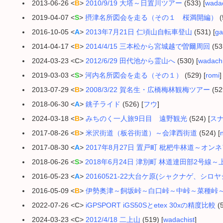
2013-06-26 <
B
>
2010/9/19 大塔～日置川ツアー
(533) [
wadac
2019-04-07 <
S
>
摂津名所図会を走る（その１ 桜満開編）
(
2016-10-05 <
A
>
2013年7月21日 仁頃山自転車登山
(531) [
ga
2014-04-17 <
B
>
2014/4/15 三本松から宮城越で曽爾周回
(53
2024-03-23 <
C
>
2012/6/29 田代池から霊山へ
(530) [
wadachi
2019-03-03 <
S
>
河内名所図会を走る（その１）
(529) [
romi
]
2013-07-29 <
B
>
2008/3/22 賀名生・広橋梅林観梅ツアー
(52
2018-06-30 <
A
>
銚子ライド
(526) [
フウ
]
2024-03-18 <
B
>
みちのく一人旅9日目 遠野観光
(524) [
ス
2017-08-26 <
B
>
米沢街道（板谷街道）～会津西街道
(524) [
2017-08-30 <
A
>
2017年8月27日 置戸町 枇杷牛林道～オ
2018-06-26 <
S
>
2018年6月24日 津別町 林道達田部2号線
2016-05-23 <
A
>
20160521-22大台ケ原(シャクナゲ、シロ
2016-05-09 <
B
>
伊勢奥津～飼坂峠～白口峠～中峠～菜種峠～うきさ
2022-07-26 <
C
>
iGPSPORT iGS50Sとetex 30xの精度比較
(5
2024-03-23 <
C
>
2012/4/18 二上山
(519) [
wadachist
]