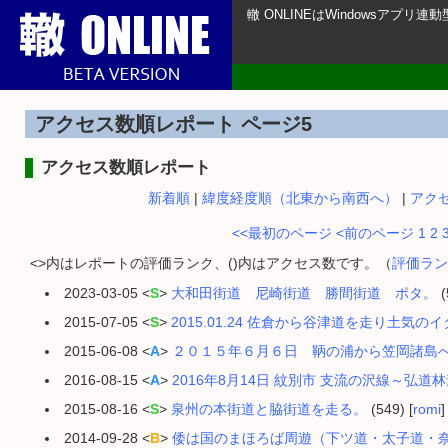
轍 ONLINEはWindowsアプ
アクセス数順レポート ページ5
アクセス数順レポート
新着順
|
緯度経度順（北東から南西へ）
|
アク
<<最初のページ
<前のページ
1
2
<>内はレポートの評価ランク、()内はアクセス数です。（
評価ラン
2023-03-05 <
S
>
大和田街道 尼崎街道 勝間街道 ポタ。
(
2015-07-05 <
S
>
2015.01.24 佐倉から谷津道を走り土
2015-06-08 <
A
>
２０１５年６月６日 鞆の浦から笠岡諸島
2016-08-15 <
A
>
2016年8月14日 紋別市 支流の沢線～弘道
2015-08-16 <
S
>
泉州の本街道と脇街道を走る。
(549) [
romi
]
2014-09-28 <
B
>
倭は国のまほろば周遊（下ツ道・太子道・