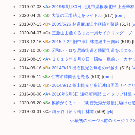
2019-07-03 <
A
>
2019年6月30日 北見市温根湯北部 上金華
2020-04-28 <
S
>
大阪の工場萌えをライドル
(517) [
romi
]
2013-07-13 <
B
>
2009/5/26 林道麻加江小萩線と藤越
(517) [
w
2020-04-07 <
C
>
三瓶山山麓ぐるっと一周サイクリング＿ブ
2018-12-16 <
B
>
2015-7-22 旧中津川林道経由三国峠
(516) [
2017-10-20 <
S
>
昭和レトロな尼崎街道と勝間街道をポタる
2015-08-19 <
A
>
２０１５年８月８日 隠岐・島前シーカヤ
2014-09-16 <
B
>
2014/9/13 出石観光と無名の峠越え
(515) [
w
2019-05-11 <
S
>
住吉名勝図会を走る
(513) [
romi
]
2014-09-15 <
B
>
2014/9/12 篠山観光と多紀連山周回サイク
2016-06-06 <
A
>
2016年6月5日 遠軽町南部 ニイタップ林道
2020-09-20 <
S
>
麒麟がくる・・（明智光秀が最後に駆けた
2019-03-31 <
C
>
畑ヶ谷（吊り橋）林道
(509) [
yk
]
<<最初のページ
<前のページ
1
2