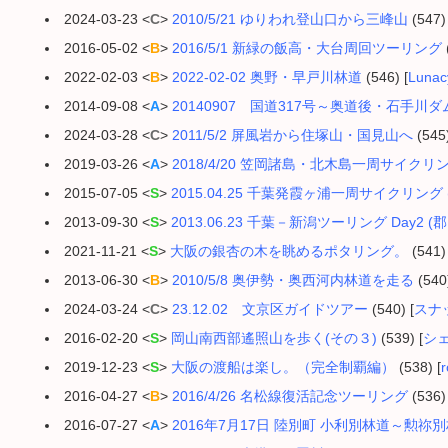
2024-03-23 <
C
>
2010/5/21 ゆりわれ登山口から三峰山
(547) 
2016-05-02 <
B
>
2016/5/1 新緑の飯高・大台周回ツーリング
2022-02-03 <
B
>
2022-02-02 奥野・早戸川林道
(546) [
Lunac
2014-09-08 <
A
>
20140907 国道317号～奥道後・石手川
2024-03-28 <
C
>
2011/5/2 屏風岩から住塚山・国見山へ
(545)
2019-03-26 <
A
>
2018/4/20 笠岡諸島・北木島一周サイクリ
2015-07-05 <
S
>
2015.04.25 千葉発霞ヶ浦一周サイクリング
2013-09-30 <
S
>
2013.06.23 千葉－新潟ツーリング Day2 
2021-11-21 <
S
>
大阪の銀杏の木を眺めるポタリング。
(541) 
2013-06-30 <
B
>
2010/5/8 奥伊勢・奥西河内林道を走る
(540)
2024-03-24 <
C
>
23.12.02 文京区ガイドツアー
(540) [
スナ
2016-02-20 <
S
>
岡山南西部遙照山を歩く(その３)
(539) [
シ
2019-12-23 <
S
>
大阪の渡船は楽し。（完全制覇編）
(538) [
r
2016-04-27 <
B
>
2016/4/26 名松線復活記念ツーリング
(536) 
2016-07-27 <
A
>
2016年7月17日 陸別町 小利別林道～勲