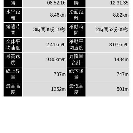
08:52:16
12:31:35
時
時
水平距
沿面距
8.46km
8.82km
離
離
経過時
移動時
3時間39分19秒
2時間52分09秒
間
間
全体平
移動平
2.41km/h
3.07km/h
均速度
均速度
最高速
昇降量
9.80km/h
1484m
度
合計
総上昇
総下降
737m
747m
量
量
最高高
最低高
1252m
501m
度
度