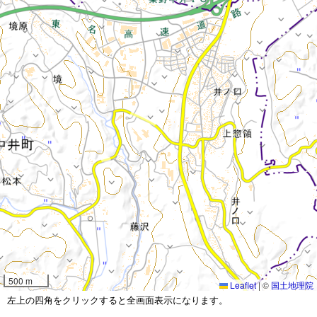
500 m
Leaflet
|
©
国土地理院
左上の四角をクリックすると全画面表示になります。