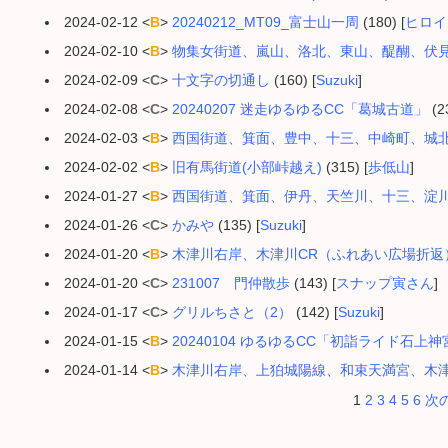
2024-02-12 <
B
>
20240212_MT09_富士山一周
(180) [
ヒロイ
2024-02-10 <
B
>
物集女街道、嵐山、洛北、東山、醍醐、伏
2024-02-09 <
C
>
十文字の切通し
(160) [
Suzuki
]
2024-02-08 <
C
>
20240207 迷走ゆるゆるCC「葛城古道」
(23
2024-02-03 <
B
>
西国街道、箕面、豊中、十三、中崎町、城
2024-02-02 <
B
>
旧有馬街道(小部峠越え)
(315) [
歩低山
]
2024-01-27 <
B
>
西国街道、箕面、伊丹、天竺川、十三、淀
2024-01-26 <
C
>
かみや
(135) [
Suzuki
]
2024-01-20 <
B
>
木津川右岸、木津川CR（ふれあい広場折返
2024-01-20 <
C
>
231007 門仲散歩
(143) [
スナップ寅さん
]
2024-01-17 <
C
>
グリルちさと（2）
(142) [
Suzuki
]
2024-01-15 <
B
>
20240104 ゆるゆるCC「初詣ライド石上神
2024-01-14 <
B
>
木津川右岸、上狛城陽線、和束天満宮、木津川CR、
1
2
3
4
5
6
次