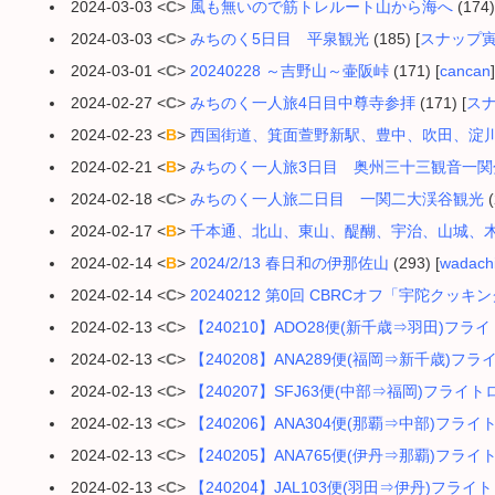
2024-03-03 <
C
>
風も無いので筋トレルート山から海へ
(174)
2024-03-03 <
C
>
みちのく5日目 平泉観光
(185) [
スナップ
2024-03-01 <
C
>
20240228 ～吉野山～壷阪峠
(171) [
cancan
]
2024-02-27 <
C
>
みちのく一人旅4日目中尊寺参拝
(171) [
ス
2024-02-23 <
B
>
西国街道、箕面萱野新駅、豊中、吹田、淀
2024-02-21 <
B
>
みちのく一人旅3日目 奥州三十三観音一関
2024-02-18 <
C
>
みちのく一人旅二日目 一関二大渓谷観光
(
2024-02-17 <
B
>
千本通、北山、東山、醍醐、宇治、山城、木
2024-02-14 <
B
>
2024/2/13 春日和の伊那佐山
(293) [
wadachi
2024-02-14 <
C
>
20240212 第0回 CBRCオフ「宇陀クッキ
2024-02-13 <
C
>
【240210】ADO28便(新千歳⇒羽田)フラ
2024-02-13 <
C
>
【240208】ANA289便(福岡⇒新千歳)フラ
2024-02-13 <
C
>
【240207】SFJ63便(中部⇒福岡)フライト
2024-02-13 <
C
>
【240206】ANA304便(那覇⇒中部)フライ
2024-02-13 <
C
>
【240205】ANA765便(伊丹⇒那覇)フライ
2024-02-13 <
C
>
【240204】JAL103便(羽田⇒伊丹)フライ