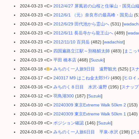
2024-03-23 <
C
>
2012/4/27 屏風岩の山桜と住塚山・国見山
2024-03-23 <
C
>
2012/6/1 （元）奈良市の最高峰・国見山
(51
2024-03-23 <
C
>
2012/6/29 田代池から霊山へ
(531) [
wadachi
2024-03-23 <
C
>
2012/6/11 長岳寺から龍王山へ
(489) [
wadac
2024-03-23 <
C
>
2012/11/10 百貝岳
(482) [
wadachist
]
2024-03-21 <
C
>
四国遍路立江駅～別格鯖太師
(483) [
まこっ
2024-03-19 <
C
>
平田 橋本店
(468) [
Suzuki
]
2024-03-18 <
B
>
みちのく一人旅9日目 遠野観光
(525) [
ス
2024-03-17 <
C
>
240317 M9 はこね金太郎ﾗｲﾝ
(490) [
ヒロイ
2024-03-16 <
C
>
みちのく８日目 水沢-遠野
(195) [
スナップ
2024-03-12 <
C
>
羽鳥湖300
(187) [
Suzuki
]
2024-03-10 <
C
>
20240309 東京Extreme Walk 50km 2
(153) 
2024-03-10 <
C
>
20240309 東京Extreme Walk 50km 1
(140) 
2024-03-09 <
C
>
ポジション確認
(146) [
Suzuki
]
2024-03-08 <
C
>
みちのく一人旅6日目 平泉-水沢
(198) [
ス