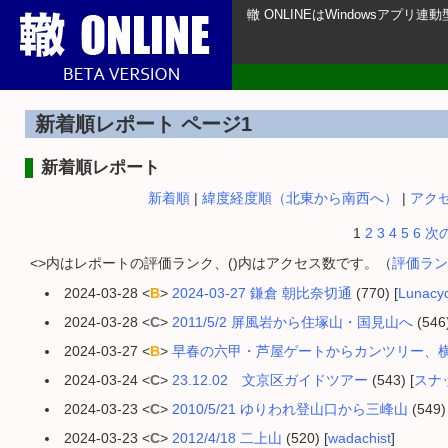
轍 ONLINEはWindowsアプ
新着順レポート ページ1
新着順レポート
新着順
|
緯度経度順（北東から南西へ）
|
アク
1
2
3
4
5
6
次
<>内はレポートの評価ランク、()内はアクセス数です。（
評価ラン
2024-03-28 <
B
>
2024-03-27 鎌倉 朝比奈切通
(770) [
Lunacyc
2024-03-28 <
C
>
2011/5/2 屏風岩から住塚山・国見山へ
(546)
2024-03-27 <
B
>
早春の六甲・芦屋ゲートからカンツリー、
2024-03-24 <
C
>
23.12.02 文京区ガイドツアー
(543) [
スナ
2024-03-23 <
C
>
2010/5/21 ゆりわれ登山口から三峰山
(549) 
2024-03-23 <
C
>
2012/4/18 二上山
(520) [
wadachist
]