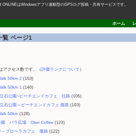
轍 ONLINEはWindowsアプリ連動型のGPSログ投稿・共有サービスです。
ホーム
一覧 ページ1
内はアクセス数です。（
評価ランクについて
）
alk 50km 2
(153)
alk 50km 1
(140)
半島 立石公園~ビーチエンドカフェ 往路
(105)
半島 立石公園～ビーチエンドカフェ 復路
(103)
alk 50km
(128)
園 バラ広場 Okei Coffee
(123)
深大寺～プロペラカフェ 復路
(122)