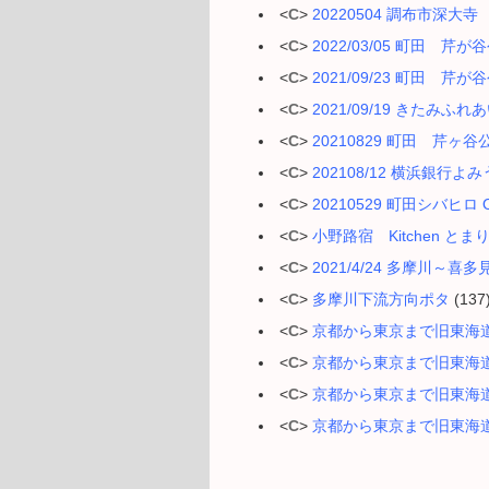
<
C
>
20220504 調布市深
<
C
>
2022/03/05 町田 芹が谷
<
C
>
2021/09/23 町田 芹が谷
<
C
>
2021/09/19 きたみ
<
C
>
20210829 町田 芹ヶ谷公
<
C
>
202108/12 横浜銀
<
C
>
20210529 町田シバヒロ Ok
<
C
>
小野路宿 Kitchen とまりぎ
<
C
>
2021/4/24 多摩川～
<
C
>
多摩川下流方向ポタ
(137
<
C
>
京都から東京まで旧東海道
<
C
>
京都から東京まで旧東海道
<
C
>
京都から東京まで旧東海道
<
C
>
京都から東京まで旧東海道