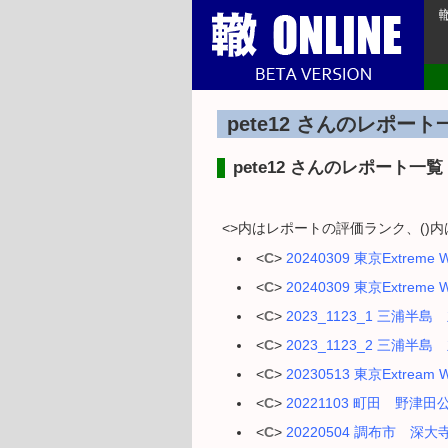
pete12 さんのレポート
pete12 さんのレポート一覧
<>内はレポートの評価ランク、()
<
C
>
20240309 東京Extreme W
<
C
>
20240309 東京Extreme W
<
C
>
2023_1123_1 三浦
<
C
>
2023_1123_2 三浦
<
C
>
20230513 東京Extream W
<
C
>
20221103 町田 野津田公
<
C
>
20220504 調布市 