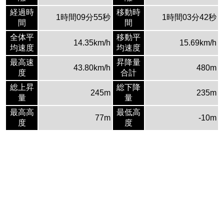
経過時
移動時
1時間09分55秒
1時間03分42秒
間
間
全体平
移動平
14.35km/h
15.69km/h
均速度
均速度
最高速
昇降量
43.80km/h
480m
度
合計
総上昇
総下降
245m
235m
量
量
最高高
最低高
77m
-10m
度
度