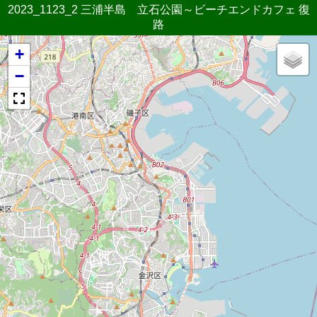
2023_1123_2 三浦半島 立石公園～ビーチエンドカフェ 復
路
+
−