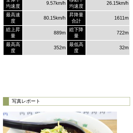
9.57km/h
26.15km/h
均速度
均速度
最高速
昇降量
80.15km/h
1611m
度
合計
総上昇
総下降
889m
722m
量
量
最高高
最低高
352m
32m
度
度
写真レポート