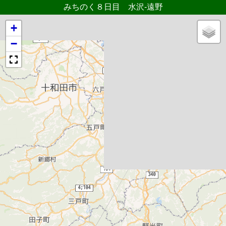
みちのく８日目 水沢-遠野
+
−