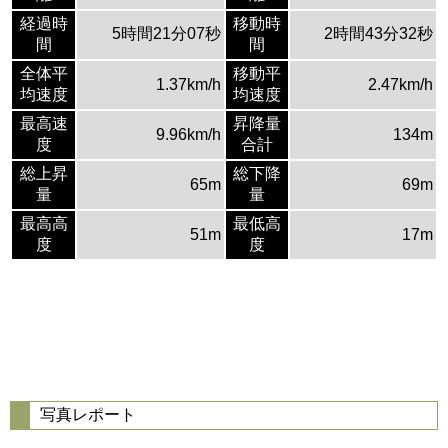
経過時
移動時
5時間21分07秒
2時間43分32秒
間
間
全体平
移動平
1.37km/h
2.47km/h
均速度
均速度
最高速
昇降量
9.96km/h
134m
度
合計
総上昇
総下降
65m
69m
量
量
最高高
最低高
51m
17m
度
度
写真レポート