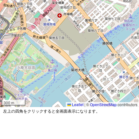
300 m
Leaflet
|
©
OpenStreetMap
contributors
左上の四角をクリックすると全画面表示になります。