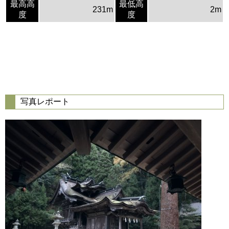
最高高
最低高
231m
2m
度
度
写真レポート