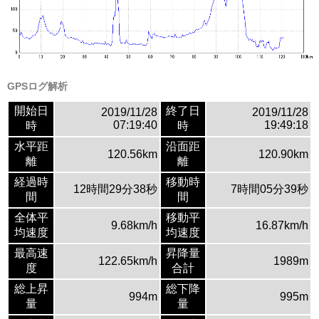
GPSログ解析
開始日
終了日
2019/11/28
2019/11/28
07:19:40
19:49:18
時
時
水平距
沿面距
120.56km
120.90km
離
離
経過時
移動時
12時間29分38秒
7時間05分39秒
間
間
全体平
移動平
9.68km/h
16.87km/h
均速度
均速度
最高速
昇降量
122.65km/h
1989m
度
合計
総上昇
総下降
994m
995m
量
量