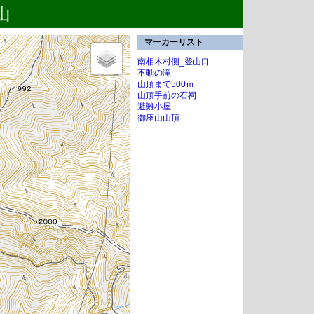
山
マーカーリスト
南相木村側_登山口
不動の滝
山頂まで500ｍ
山頂手前の石祠
避難小屋
御座山山頂