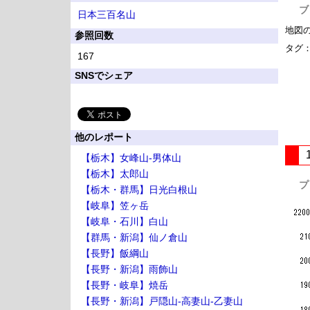
ブ
日本三百名山
地図
参照回数
タグ
167
SNSでシェア
他のレポート
【栃木】女峰山-男体山
【栃木】太郎山
プ
【栃木・群馬】日光白根山
【岐阜】笠ヶ岳
【岐阜・石川】白山
【群馬・新潟】仙ノ倉山
【長野】飯綱山
【長野・新潟】雨飾山
【長野・岐阜】焼岳
【長野・新潟】戸隠山-高妻山-乙妻山