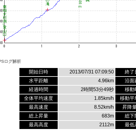
PSログ解析
開始日時
2013/07/31 07:09:50
終了
水平距離
4.96km
沿面
経過時間
2時間53分49秒
移動
全体平均速度
1.85km/h
移動平
最高速度
8.52km/h
昇降
総上昇量
683m
総下
最高高度
2112m
最低