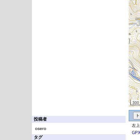
300
投稿者
左上
osero
GP
タグ