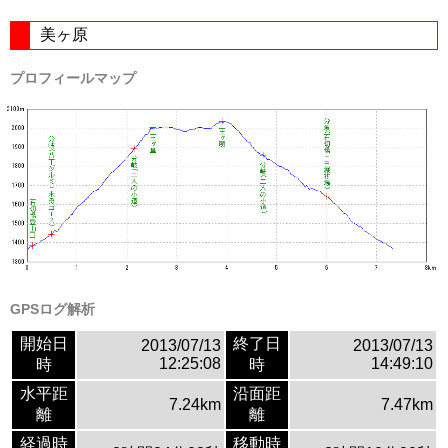
美ヶ原
プロフィールマップ
GPSログ解析
開始日
終了日
2013/07/13
2013/07/13
12:25:08
14:49:10
時
時
水平距
沿面距
7.24km
7.47km
離
離
経過時
移動時