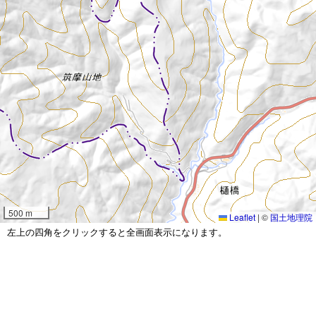
500 m
Leaflet
|
©
国土地理院
左上の四角をクリックすると全画面表示になります。