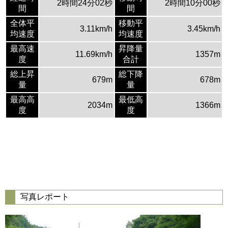
2時間24分02秒
2時間10分00秒
間
間
全体平
移動平
3.11km/h
3.45km/h
均速度
均速度
最高速
昇降量
11.69km/h
1357m
度
合計
総上昇
総下降
679m
678m
量
量
最高高
最低高
2034m
1366m
度
度
写真レポート