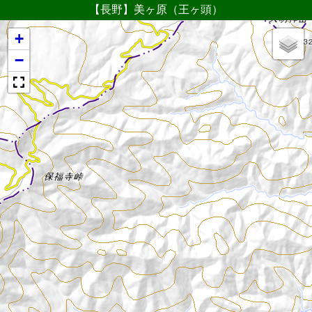
【長野】美ヶ原（王ヶ頭）
+
−