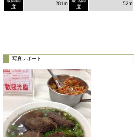
最高高
最低高
281m
-52m
度
度
写真レポート