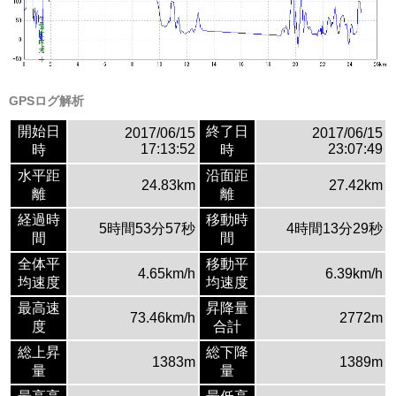
GPSログ解析
開始日
終了日
2017/06/15
2017/06/15
17:13:52
23:07:49
時
時
水平距
沿面距
24.83km
27.42km
離
離
経過時
移動時
5時間53分57秒
4時間13分29秒
間
間
全体平
移動平
4.65km/h
6.39km/h
均速度
均速度
最高速
昇降量
73.46km/h
2772m
度
合計
総上昇
総下降
1383m
1389m
量
量