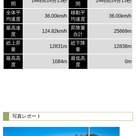
14時間14分15秒
14時間14分15秒
間
間
全体平
移動平
36.00km/h
36.00km/h
均速度
均速度
最高速
昇降量
124.82km/h
25669m
度
合計
総上昇
総下降
12831m
12838m
量
量
最高高
最低高
1084m
0m
度
度
写真レポート