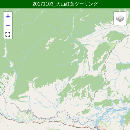
20171103_大山紅葉ツーリング
+
−