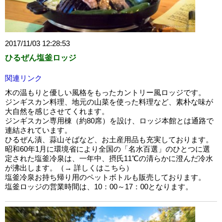
2017/11/03 12:28:53
ひるぜん塩釜ロッジ
関連リンク
木の温もりと優しい風格をもったカントリー風ロッジです。
ジンギスカン料理、地元の山菜を使った料理など、素朴な味が
大自然を感じさせてくれます。
ジンギスカン専用棟（約80席）を設け、ロッジ本館とは通路で
連結されています。
ひるぜん漬、蒜山そばなど、お土産用品も充実しております。
昭和60年1月に環境省により全国の「名水百選」のひとつに選
定された塩釜冷泉は、一年中、摂氏11℃の清らかに澄んだ冷水
が沸出します。（→ 詳しくはこちら）
塩釜冷泉お持ち帰り用のペットボトルも販売しております。
塩釜ロッジの営業時間は、10：00～17：00となります。