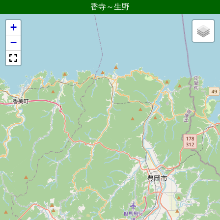
香寺～生野
+
−