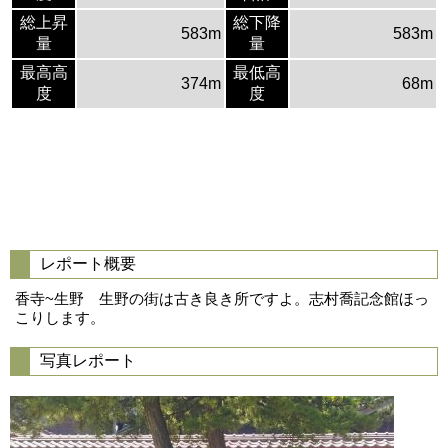
総上昇
総下降
583m
583m
量
量
最高高
最低高
374m
68m
度
度
レポート概要
香寺~生野 生野の街は古き良き所ですよ。志村喬記念館ほっ
こりします。
写真レポート