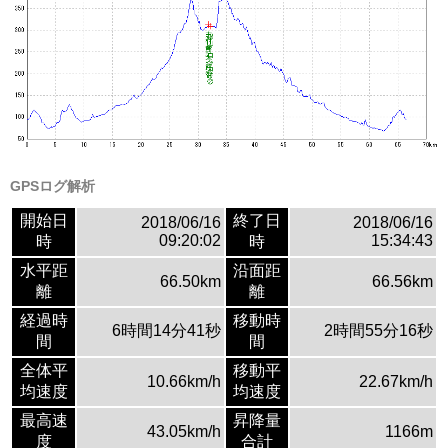
GPSログ解析
開始日
終了日
2018/06/16
2018/06/16
09:20:02
15:34:43
時
時
水平距
沿面距
66.50km
66.56km
離
離
経過時
移動時
6時間14分41秒
2時間55分16秒
間
間
全体平
移動平
10.66km/h
22.67km/h
均速度
均速度
最高速
昇降量
43.05km/h
1166m
度
合計