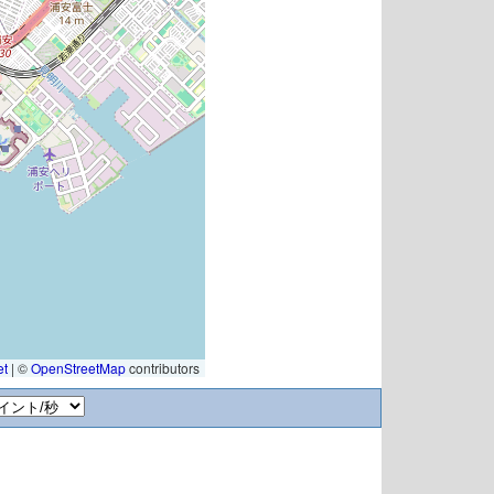
et
|
©
OpenStreetMap
contributors