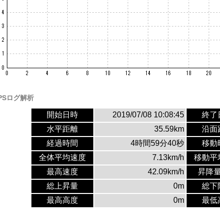
PSログ解析
開始日時
2019/07/08 10:08:45
終了
水平距離
35.59km
沿面
経過時間
4時間59分40秒
移動
全体平均速度
7.13km/h
移動平
最高速度
42.09km/h
昇降
総上昇量
0m
総下
最高高度
0m
最低