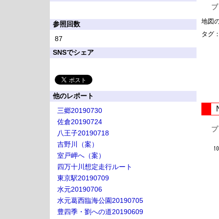
ブ
地図
参照回数
タグ
87
SNSでシェア
他のレポート
三郷20190730
佐倉20190724
プ
八王子20190718
吉野川（案）
室戸岬へ（案）
四万十川想定走行ルート
東京駅20190709
水元20190706
水元葛西臨海公園20190705
豊四季・劉への道20190609