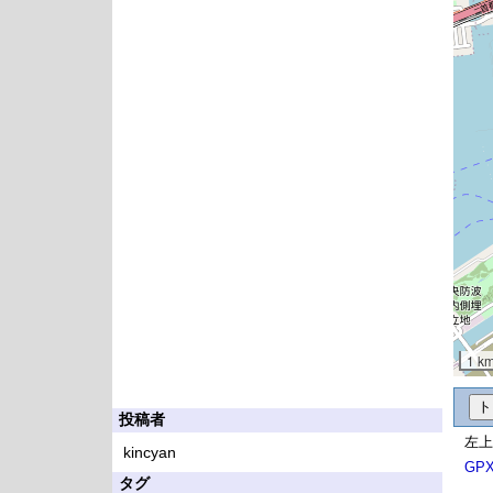
1 k
投稿者
左上
kincyan
GP
タグ