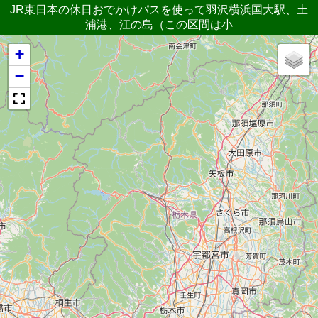
JR東日本の休日おでかけパスを使って羽沢横浜国大駅、土
浦港、江の島（この区間は小
+
−