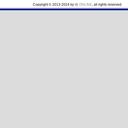
Copyright © 2013-2024 by
轍 ONLINE
, all rights reserved.
轍 ONLINE
汎用GPSログ共有サイト
ホーム
レポート一覧
使い方
お問い合わせ
投稿者
まさ
タグ