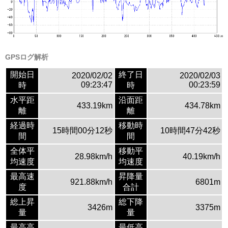
GPSログ解析
開始日
終了日
2020/02/02
2020/02/03
09:23:47
00:23:59
時
時
水平距
沿面距
433.19km
434.78km
離
離
経過時
移動時
15時間00分12秒
10時間47分42秒
間
間
全体平
移動平
28.98km/h
40.19km/h
均速度
均速度
最高速
昇降量
921.88km/h
6801m
度
合計
総上昇
総下降
3426m
3375m
量
量
最高高
最低高