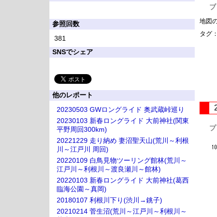
ブ
地図
参照回数
タグ
381
SNSでシェア
他のレポート
20230503 GWロングライド 奥武蔵峠巡り
20230103 新春ロングライド 大前神社(関東
プ
平野周回300km)
20221229 走り納め 妻沼聖天山(荒川～利根
川～江戸川 周回)
20220109 白鳥見物ツーリング館林(荒川～
江戸川～利根川～渡良瀬川～館林)
20220103 新春ロングライド 大前神社(葛西
臨海公園～真岡)
20180107 利根川下り(渋川→銚子)
20210214 菅生沼(荒川～江戸川～利根川～