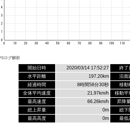
PSログ解析
開始日時
2020/03/14 17:52:27
終了
水平距離
197.20km
沿面
経過時間
8時間58分30秒
移動
全体平均速度
21.97km/h
移動平
最高速度
66.26km/h
昇降
総上昇量
0m
総下
最高高度
0m
最低