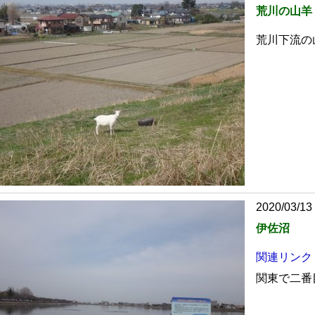
荒川の山羊
荒川下流の
2020/03/13
伊佐沼
関連リンク
関東で二番