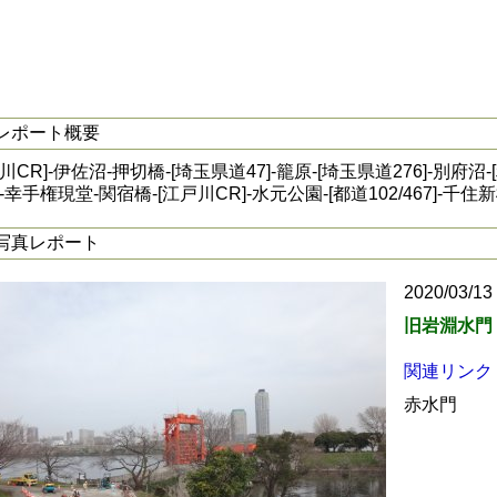
レポート概要
荒川CR]-伊佐沼-押切橋-[埼玉県道47]-籠原-[埼玉県道276]-別
]-幸手権現堂-関宿橋-[江戸川CR]-水元公園-[都道102/467]-千住新
写真レポート
2020/03/13
旧岩淵水門
関連リンク
赤水門