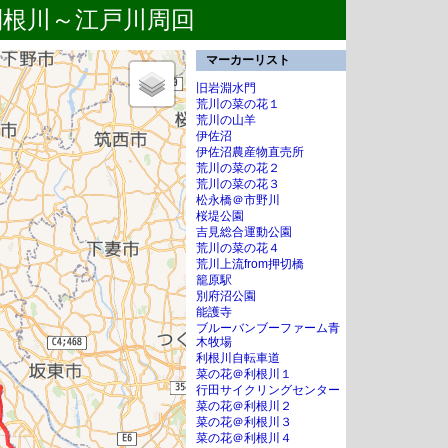
～利根川～江戸川周回
マーカーリスト
旧岩淵水門
荒川の菜の花１
荒川の山羊
伊佐沼
伊佐沼農産物直売所
荒川の菜の花２
荒川の菜の花３
松永橋＠市野川
桜堤公園
吉見総合運動公園
荒川の菜の花４
荒川上流from押切橋
籠原駅
別府沼公園
能護寺
ブルーバンブーファーム青
木牧場
利根川自転車道
菜の花＠利根川１
行田サイクリングセンター
菜の花＠利根川２
菜の花＠利根川３
菜の花＠利根川４