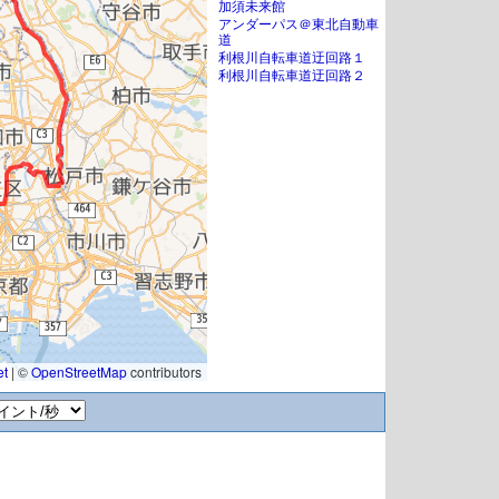
加須未来館
アンダーパス＠東北自動車
道
利根川自転車道迂回路１
利根川自転車道迂回路２
et
|
©
OpenStreetMap
contributors