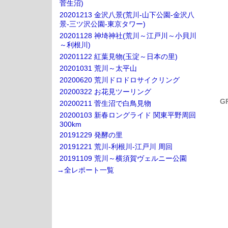
菅生沼)
20201213 金沢八景(荒川-山下公園-金沢八
景-三ツ沢公園-東京タワー)
20201128 神埼神社(荒川～江戸川～小貝川
～利根川)
20201122 紅葉見物(玉淀～日本の里)
20201031 荒川～太平山
20200620 荒川ドロドロサイクリング
20200322 お花見ツーリング
G
20200211 菅生沼で白鳥見物
20200103 新春ロングライド 関東平野周回
300km
20191229 発酵の里
20191221 荒川-利根川-江戸川 周回
20191109 荒川～横須賀ヴェルニー公園
→全レポート一覧