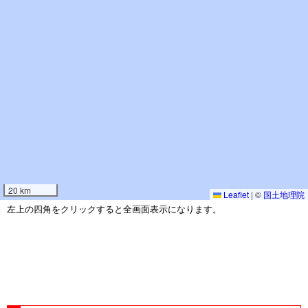
20 km
Leaflet
|
©
国土地理院
左上の四角をクリックすると全画面表示になります。