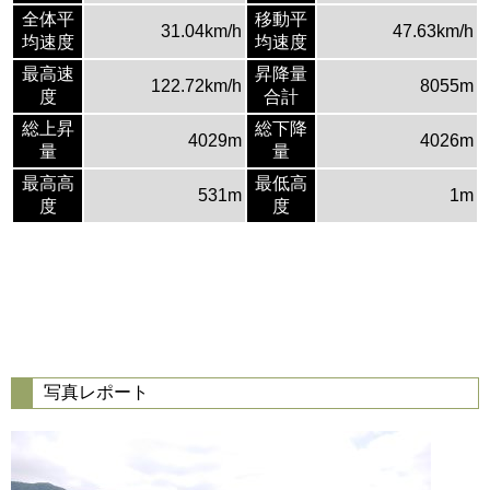
全体平
移動平
31.04km/h
47.63km/h
均速度
均速度
最高速
昇降量
122.72km/h
8055m
度
合計
総上昇
総下降
4029m
4026m
量
量
最高高
最低高
531m
1m
度
度
写真レポート