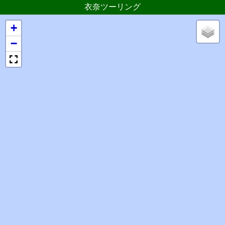
衣奈ツーリング
+
−