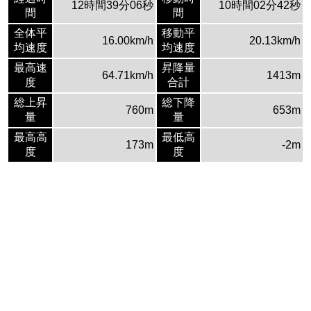
12時間39分06秒
10時間02分42秒
間
間
全体平
移動平
16.00km/h
20.13km/h
均速度
均速度
最高速
昇降量
64.71km/h
1413m
度
合計
総上昇
総下降
760m
653m
量
量
最高高
最低高
173m
-2m
度
度