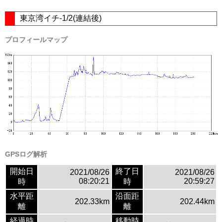
東京湾イチ-1/2(連結後)
プロフィールマップ
GPSログ解析
開始日
終了日
2021/08/26
2021/08/26
08:20:21
20:59:27
時
時
水平距
沿面距
202.33km
202.44km
離
離
経過時
移動時