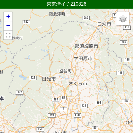
東京湾イチ210826
+
−