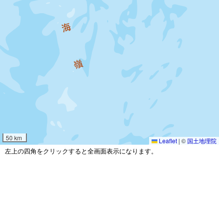
50 km
Leaflet
|
©
国土地理院
左上の四角をクリックすると全画面表示になります。