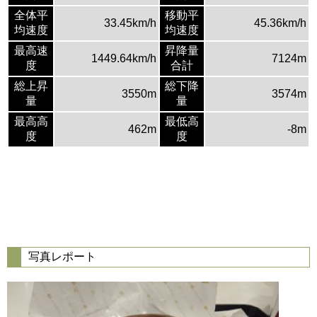
全体平
移動平
33.45km/h
45.36km/h
均速度
均速度
最高速
昇降量
1449.64km/h
7124m
度
合計
総上昇
総下降
3550m
3574m
量
量
最高高
最低高
462m
-8m
度
度
写真レポート