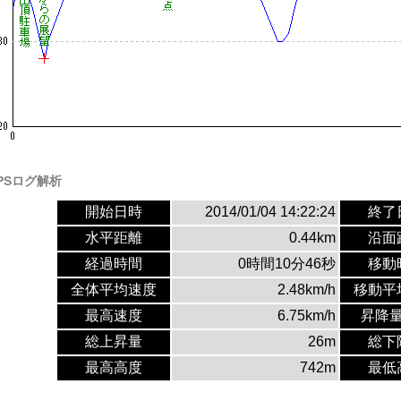
PSログ解析
開始日時
2014/01/04 14:22:24
終了
水平距離
0.44km
沿面
経過時間
0時間10分46秒
移動
全体平均速度
2.48km/h
移動平
最高速度
6.75km/h
昇降
総上昇量
26m
総下
最高高度
742m
最低