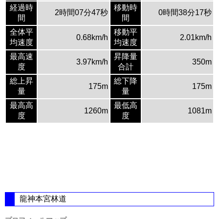
経過時
移動時
2時間07分47秒
0時間38分17秒
間
間
全体平
移動平
0.68km/h
2.01km/h
均速度
均速度
最高速
昇降量
3.97km/h
350m
度
合計
総上昇
総下降
175m
175m
量
量
最高高
最低高
1260m
1081m
度
度
龍神本宮林道