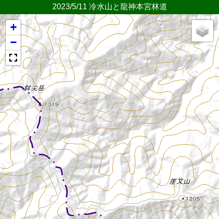
2023/5/11 冷水山と龍神本宮林道
+
−