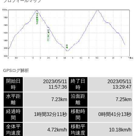
プロフィールマップ
GPSログ解析
開始日
終了日
2023/05/11
2023/05/11
11:57:36
13:29:47
時
時
水平距
沿面距
7.23km
7.25km
離
離
経過時
移動時
1時間32分11秒
0時間41分13秒
間
間
全体平
移動平
4.72km/h
10.18km/h
均速度
均速度