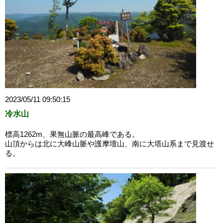
2023/05/11 09:50:15
冷水山
標高1262m、果無山脈の最高峰である。
山頂からは北に大峰山脈や護摩壇山、南に大塔山系まで見渡せ
る。