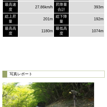
最高速
昇降量
27.86km/h
393m
度
合計
総上昇
総下降
201m
192m
量
量
最高高
最低高
1180m
1074m
度
度
写真レポート