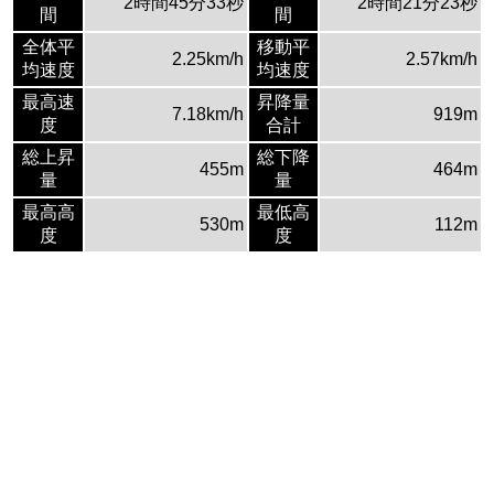
2時間45分33秒
2時間21分23秒
間
間
全体平
移動平
2.25km/h
2.57km/h
均速度
均速度
最高速
昇降量
7.18km/h
919m
度
合計
総上昇
総下降
455m
464m
量
量
最高高
最低高
530m
112m
度
度