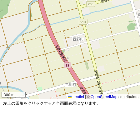
300 m
Leaflet
|
©
OpenStreetMap
contributors
左上の四角をクリックすると全画面表示になります。