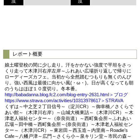
度
度
レポート概要
娘土曜登校の間に少し走り。汗をかかない強度で平坦をさっ
くり走って木津川右岸左岸～ふれあい広場折り返しで帰りに
ローディーズカフェ。当初から全然踏むつもりも無くのんび
り。強い西風は最後に向かい風(・ω・)。日が高くなっても朝
のうちはほぼ１０度切り。冬本番。
http://babadanna.blog.fc2.com/blog-entry-2631.html＞ブログ
https://www.strava.com/activities/10313978617＞STRAVA
くずは～中之芝２丁目信号～（淀川CR）～御幸橋／さくらで
あい館～（木津川右岸）～山城大橋東詰～（木津川CR）～木
津老人福祉センター～（奈良街道）～西町集会所～ふれあい
広場～田中橋～西町集会所～(奈良街道）～木津老人福祉セン
ター～（木津川CR）～東岩田～西玉造～内里南～Roadie’s
Cafe～八幡戸津～広門～さくら小～泉キリン堂～市民の森～