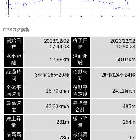
GPSログ解析
開始日
終了日
2023/12/02
2023/12/02
07:44:03
10:50:23
時
時
水平距
沿面距
57.99km
58.07km
離
離
経過時
移動時
3時間06分20秒
2時間24分24秒
間
間
全体平
移動平
18.70km/h
24.11km/h
均速度
均速度
最高速
昇降量
43.33km/h
485m
度
合計
総上昇
総下降
231m
254m
量
量
最高高
最低高
73m
9m