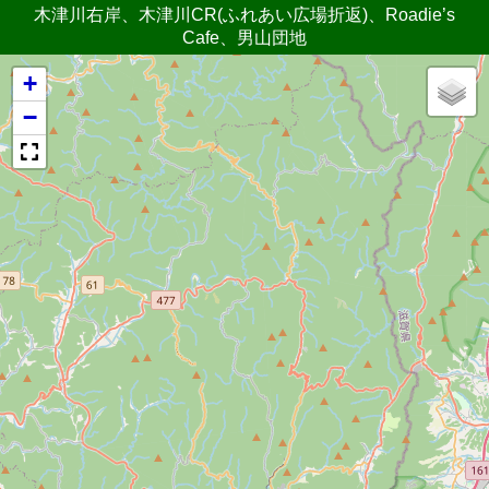
木津川右岸、木津川CR(ふれあい広場折返)、Roadie’s
Cafe、男山団地
+
−