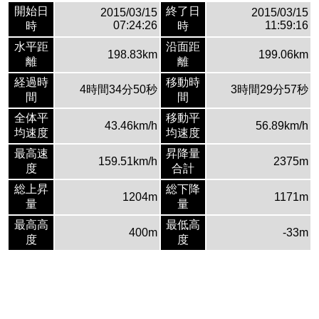
開始日
終了日
2015/03/15
2015/03/15
07:24:26
11:59:16
時
時
水平距
沿面距
198.83km
199.06km
離
離
経過時
移動時
4時間34分50秒
3時間29分57秒
間
間
全体平
移動平
43.46km/h
56.89km/h
均速度
均速度
最高速
昇降量
159.51km/h
2375m
度
合計
総上昇
総下降
1204m
1171m
量
量
最高高
最低高
400m
-33m
度
度