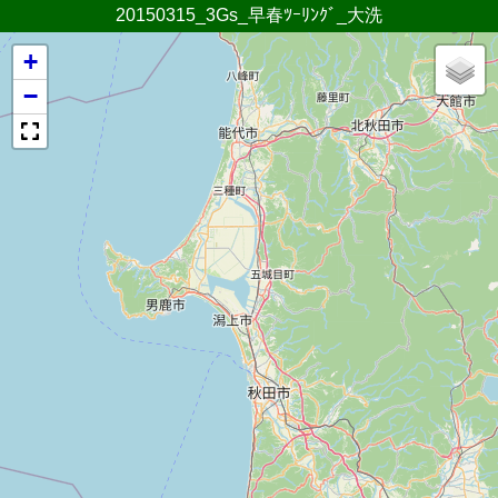
20150315_3Gs_早春ﾂｰﾘﾝｸﾞ_大洗
+
−