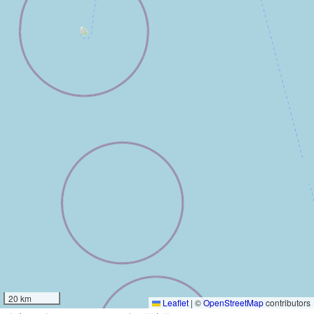
20 km
Leaflet
|
©
OpenStreetMap
contributors