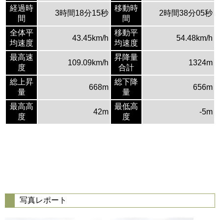
経過時
移動時
3時間18分15秒
2時間38分05秒
間
間
全体平
移動平
43.45km/h
54.48km/h
均速度
均速度
最高速
昇降量
109.09km/h
1324m
度
合計
総上昇
総下降
668m
656m
量
量
最高高
最低高
42m
-5m
度
度
写真レポート