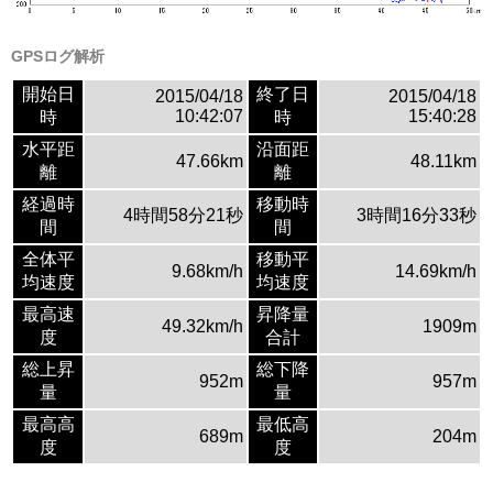
GPSログ解析
開始日
終了日
2015/04/18
2015/04/18
10:42:07
15:40:28
時
時
水平距
沿面距
47.66km
48.11km
離
離
経過時
移動時
4時間58分21秒
3時間16分33秒
間
間
全体平
移動平
9.68km/h
14.69km/h
均速度
均速度
最高速
昇降量
49.32km/h
1909m
度
合計
総上昇
総下降
952m
957m
量
量
最高高
最低高
689m
204m
度
度