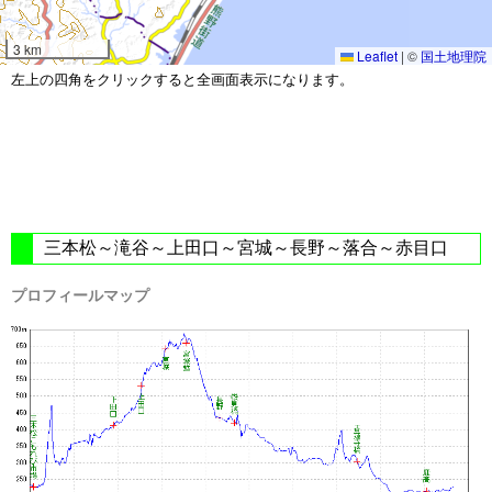
3 km
Leaflet
|
©
国土地理院
左上の四角をクリックすると全画面表示になります。
三本松～滝谷～上田口～宮城～長野～落合～赤目口
プロフィールマップ