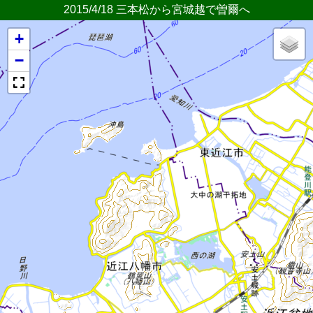
2015/4/18 三本松から宮城越で曽爾へ
+
−