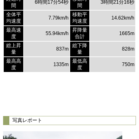
6時間17分54秒
3時間21分16秒
間
間
全体平
移動平
7.79km/h
14.62km/h
均速度
均速度
最高速
昇降量
55.94km/h
1665m
度
合計
総上昇
総下降
837m
828m
量
量
最高高
最低高
1335m
750m
度
度
写真レポート