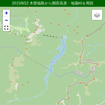
2015/8/22 木曽福島から開田高原・地蔵峠を周回
+
−