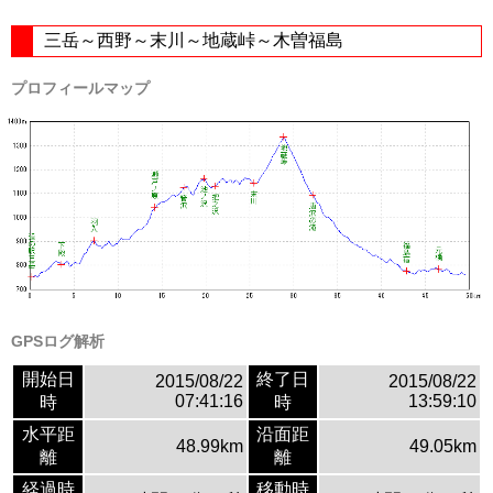
三岳～西野～末川～地蔵峠～木曽福島
プロフィールマップ
GPSログ解析
開始日
終了日
2015/08/22
2015/08/22
07:41:16
13:59:10
時
時
水平距
沿面距
48.99km
49.05km
離
離
経過時
移動時