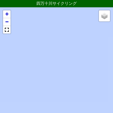
四万十川サイクリング
+
−