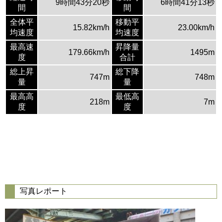
9時間43分20秒
6時間41分13秒
間
間
全体平
移動平
15.82km/h
23.00km/h
均速度
均速度
最高速
昇降量
179.66km/h
1495m
度
合計
総上昇
総下降
747m
748m
量
量
最高高
最低高
218m
7m
度
度
写真レポート