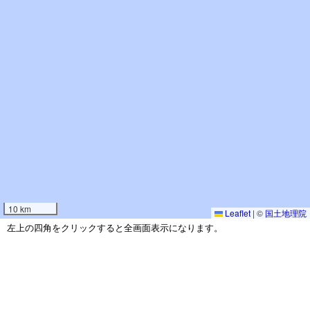
10 km
Leaflet
|
©
国土地理院
左上の四角をクリックすると全画面表示になります。