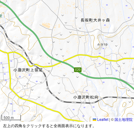
500 m
Leaflet
|
©
国土地理院
左上の四角をクリックすると全画面表示になります。