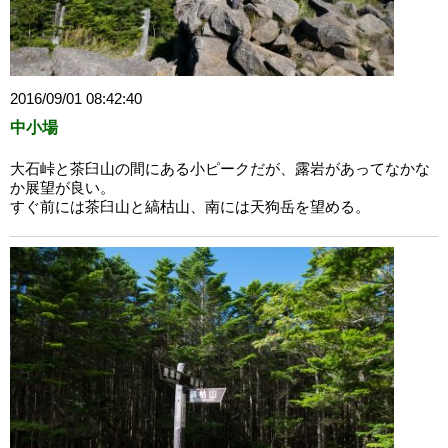
2016/09/01 08:42:40
中小場
大石峠と茶臼山の間にある小ピークだが、露岩があってなかな
か展望が良い。
すぐ前には茶臼山と縞枯山、南には天狗岳を望める。