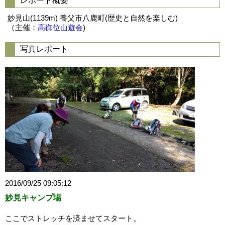
レポート概要
妙見山(1139m) 養父市八鹿町(歴史と自然を楽しむ)
（主催：
高御位山遊会
)
写真レポート
2016/09/25 09:05:12
妙見キャンプ場
ここでストレッチを済ませてスタート。