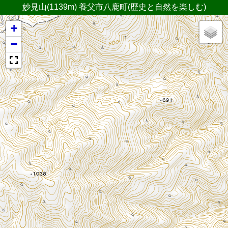
妙見山(1139m) 養父市八鹿町(歴史と自然を楽しむ)
+
−