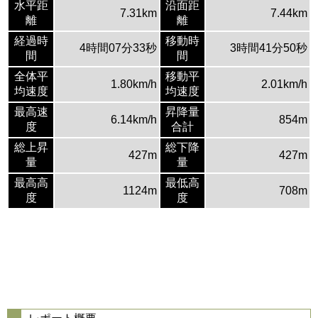
水平距
沿面距
7.31km
7.44km
離
離
経過時
移動時
4時間07分33秒
3時間41分50秒
間
間
全体平
移動平
1.80km/h
2.01km/h
均速度
均速度
最高速
昇降量
6.14km/h
854m
度
合計
総上昇
総下降
427m
427m
量
量
最高高
最低高
1124m
708m
度
度