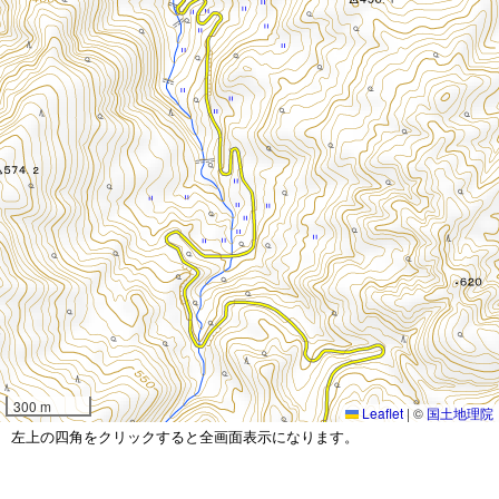
300 m
Leaflet
|
©
国土地理院
左上の四角をクリックすると全画面表示になります。