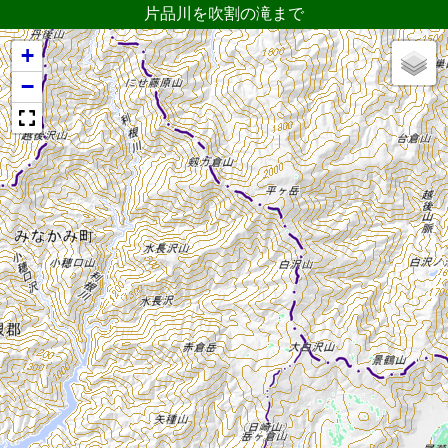
片品川を吹割の滝まで
+
−