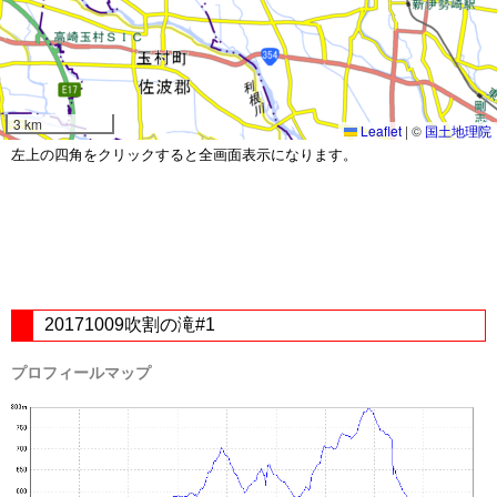
3 km
Leaflet
|
©
国土地理院
左上の四角をクリックすると全画面表示になります。
20171009吹割の滝#1
プロフィールマップ