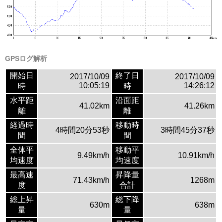
GPSログ解析
開始日
終了日
2017/10/09
2017/10/09
10:05:19
14:26:12
時
時
水平距
沿面距
41.02km
41.26km
離
離
経過時
移動時
4時間20分53秒
3時間45分37秒
間
間
全体平
移動平
9.49km/h
10.91km/h
均速度
均速度
最高速
昇降量
71.43km/h
1268m
度
合計
総上昇
総下降
630m
638m
量
量