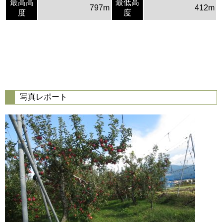
最高高
最低高
797m
412m
度
度
写真レポート