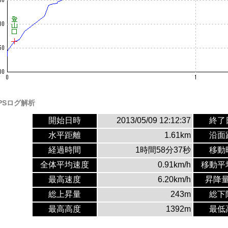
PSログ解析
開始日時
2013/05/09 12:12:37
終了
水平距離
1.61km
沿面
経過時間
1時間58分37秒
移動
全体平均速度
0.91km/h
移動平
最高速度
6.20km/h
昇降
総上昇量
243m
総下
最高高度
1392m
最低