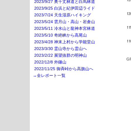
2023/9/27 奥千丈林道と白馬林道
2023/9/25 白浜と紀伊田辺ライド
2023/7/24 天生湿原ハイキング
2023/5/24 雲月山・高山・岩倉山
2023/5/11 冷水山と龍神本宮林道
2023/5/10 奇絶峡から高尾山
2023/4/28 神末上村から学能堂山
2023/3/30 霊山寺から霊山へ
2023/2/22 展望抜群の明神山
G
2022/12/8 外鎌山
2022/11/25 御斉峠から高旗山へ
→全レポート一覧