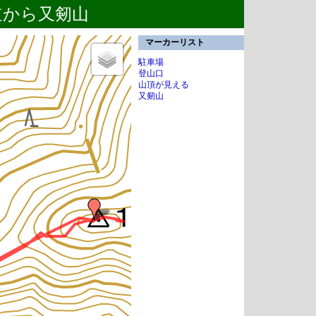
林道から又剱山
マーカーリスト
駐車場
登山口
山頂が見える
又剱山