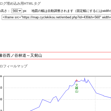
ログ埋め込み用HTMLタグ
の高さ：
px 地図の幅は自動調整されます（固定幅にするにはwidt
：
橡谷西ノ谷林道～又剱山
ロフィールマップ