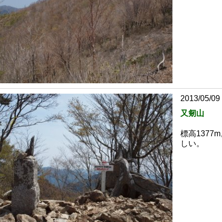
2013/05/09
又剱山
標高137
しい。