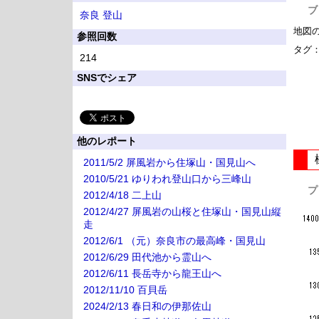
ブ
奈良
登山
地図
参照回数
タグ
214
SNSでシェア
他のレポート
2011/5/2 屏風岩から住塚山・国見山へ
2010/5/21 ゆりわれ登山口から三峰山
プ
2012/4/18 二上山
2012/4/27 屏風岩の山桜と住塚山・国見山縦
走
2012/6/1 （元）奈良市の最高峰・国見山
2012/6/29 田代池から霊山へ
2012/6/11 長岳寺から龍王山へ
2012/11/10 百貝岳
2024/2/13 春日和の伊那佐山