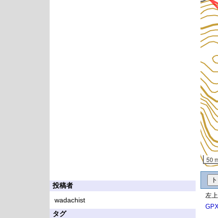
50 
投稿者
左上
wadachist
GP
タグ