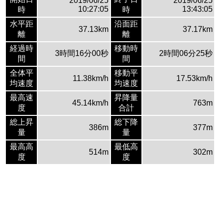
2019/06/25
2019/06/25
10:27:05
13:43:05
時
時
水平距
沿面距
37.13km
37.17km
離
離
経過時
移動時
3時間16分00秒
2時間06分25秒
間
間
全体平
移動平
11.38km/h
17.53km/h
均速度
均速度
最高速
昇降量
45.14km/h
763m
度
合計
総上昇
総下降
386m
377m
量
量
最高高
最低高
514m
302m
度
度