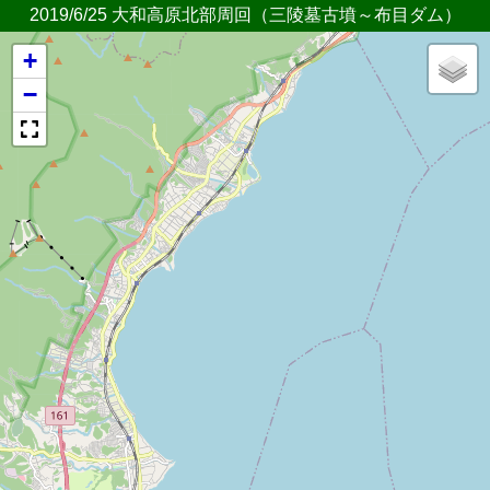
2019/6/25 大和高原北部周回（三陵墓古墳～布目ダム）
+
−