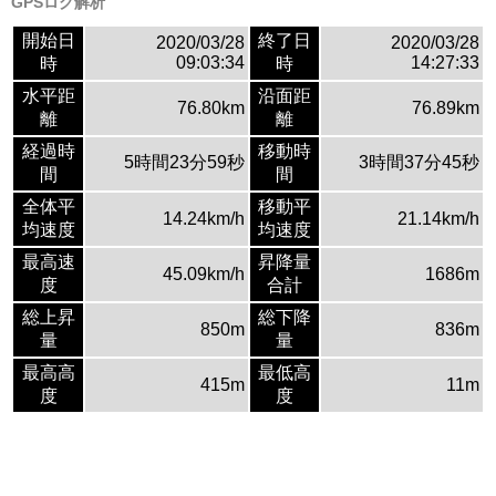
GPSログ解析
開始日
終了日
2020/03/28
2020/03/28
09:03:34
14:27:33
時
時
水平距
沿面距
76.80km
76.89km
離
離
経過時
移動時
5時間23分59秒
3時間37分45秒
間
間
全体平
移動平
14.24km/h
21.14km/h
均速度
均速度
最高速
昇降量
45.09km/h
1686m
度
合計
総上昇
総下降
850m
836m
量
量
最高高
最低高
415m
11m
度
度