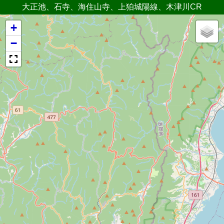
大正池、石寺、海住山寺、上狛城陽線、木津川CR
+
−