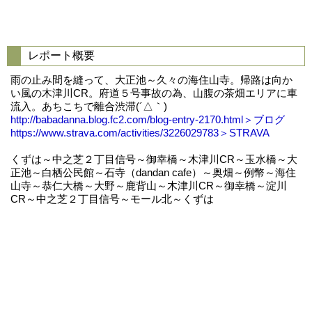
レポート概要
雨の止み間を縫って、大正池～久々の海住山寺。帰路は向か
い風の木津川CR。府道５号事故の為、山腹の茶畑エリアに車
流入。あちこちで離合渋滞(´△｀)
http://babadanna.blog.fc2.com/blog-entry-2170.html＞ブログ
https://www.strava.com/activities/3226029783＞STRAVA
くずは～中之芝２丁目信号～御幸橋～木津川CR～玉水橋～大
正池～白栖公民館～石寺（dandan cafe）～奥畑～例幣～海住
山寺～恭仁大橋～大野～鹿背山～木津川CR～御幸橋～淀川
CR～中之芝２丁目信号～モール北～くずは