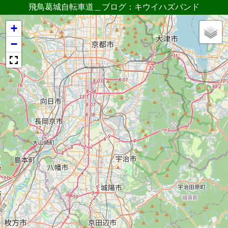
飛鳥葛城自転車道＿ブログ：キウイハズバンド
+
−