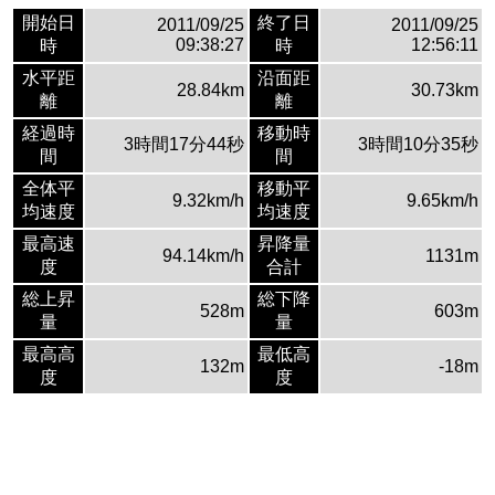
開始日
終了日
2011/09/25
2011/09/25
09:38:27
12:56:11
時
時
水平距
沿面距
28.84km
30.73km
離
離
経過時
移動時
3時間17分44秒
3時間10分35秒
間
間
全体平
移動平
9.32km/h
9.65km/h
均速度
均速度
最高速
昇降量
94.14km/h
1131m
度
合計
総上昇
総下降
528m
603m
量
量
最高高
最低高
132m
-18m
度
度