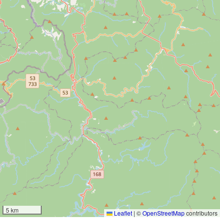
5 km
Leaflet
|
©
OpenStreetMap
contributors