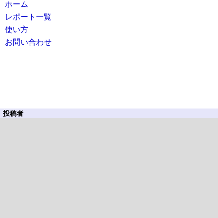
ホーム
レポート一覧
使い方
お問い合わせ
投稿者
キウイハズバンド
タグ
サイクリング
飛鳥葛城自転車道
自転車道
近畿
奈良県
参照回数
359
SNSでシェア