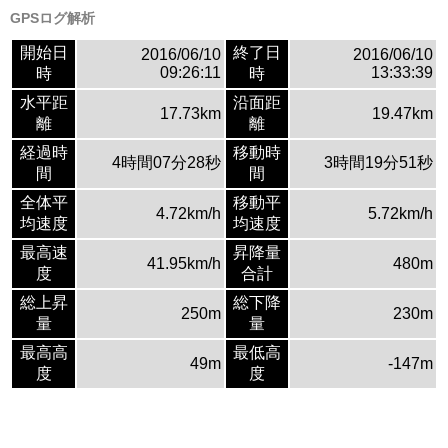
GPSログ解析
開始日
終了日
2016/06/10
2016/06/10
09:26:11
13:33:39
時
時
水平距
沿面距
17.73km
19.47km
離
離
経過時
移動時
4時間07分28秒
3時間19分51秒
間
間
全体平
移動平
4.72km/h
5.72km/h
均速度
均速度
最高速
昇降量
41.95km/h
480m
度
合計
総上昇
総下降
250m
230m
量
量
最高高
最低高
49m
-147m
度
度