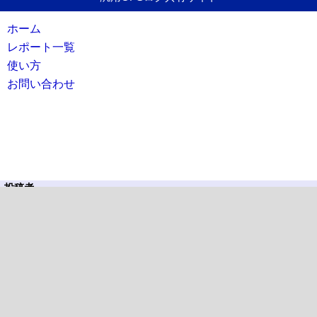
ホーム
レポート一覧
使い方
お問い合わせ
投稿者
キウイハズバンド
タグ
サイクリング
備讃瀬戸・真鍋島・北木島
自転車道
中国
岡山県
参照回数
424
SNSでシェア