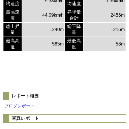
9.38km/h
11.36km/h
均速度
均速度
最高速
昇降量
44.09km/h
2456m
度
合計
総上昇
総下降
1240m
1216m
量
量
最高高
最低高
585m
58m
度
度
レポート概要
ブログレポート
写真レポート