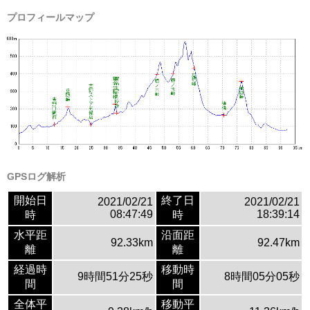
プロフィールマップ
GPSログ解析
開始日
終了日
2021/02/21
2021/02/21
08:47:49
18:39:14
時
時
水平距
沿面距
92.33km
92.47km
離
離
経過時
移動時
9時間51分25秒
8時間05分05秒
間
間
全体平
移動平