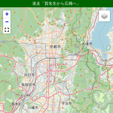
迷走「賀名生から広橋へ」
+
−