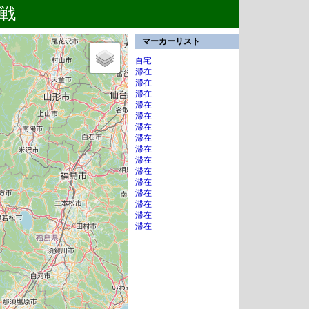
潟戦
マーカーリスト
自宅
滞在
滞在
滞在
滞在
滞在
滞在
滞在
滞在
滞在
滞在
滞在
滞在
滞在
滞在
滞在