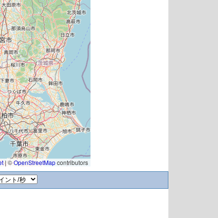
et
|
©
OpenStreetMap
contributors