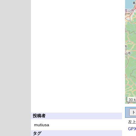
30 
投稿者
左上
mutiusa
GP
タグ