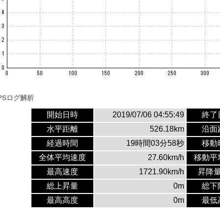
PSログ解析
開始日時
2019/07/06 04:55:49
終了
水平距離
526.18km
沿面
経過時間
19時間03分58秒
移動
全体平均速度
27.60km/h
移動平
最高速度
1721.90km/h
昇降
総上昇量
0m
総下
最高高度
0m
最低