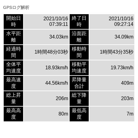
GPSログ解析
開始日
終了日
2021/10/16
2021/10/16
07:39:11
09:27:14
時
時
水平距
沿面距
34.03km
34.09km
離
離
経過時
移動時
1時間48分03秒
1時間43分35秒
間
間
全体平
移動平
18.93km/h
19.73km/h
均速度
均速度
最高速
昇降量
44.56km/h
409m
度
合計
総上昇
総下降
206m
203m
量
量
最高高
最低高
80m
7m
度
度