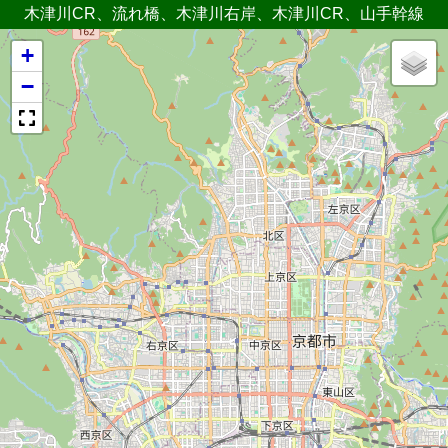
木津川CR、流れ橋、木津川右岸、木津川CR、山手幹線
+
−