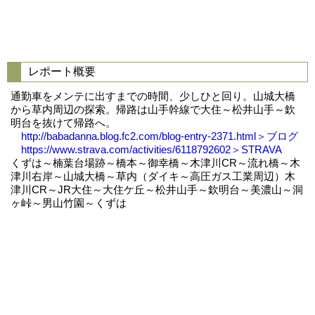
レポート概要
通勤車をメンテに出すまでの時間、少しひと回り。山城大橋
から草内周辺の探索。帰路は山手幹線で大住～松井山手～欽
明台を抜けて帰路へ。
http://babadanna.blog.fc2.com/blog-entry-2371.html＞ブログ
https://www.strava.com/activities/6118792602＞STRAVA
くずは～楠葉台場跡～橋本～御幸橋～木津川CR～流れ橋～木
津川右岸～山城大橋～草内（ダイキ～高圧ガス工業周辺）木
津川CR～JR大住～大住ケ丘～松井山手～欽明台～美濃山～洞
ヶ峠～男山竹園～くずは