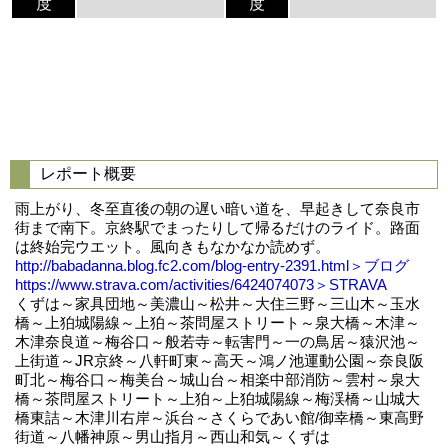
度
度
レポート概要
雨上がり、冬至直後の朝の遅い暗い道を、早起きして奈良市
街まで南下。京終駅でまったりして帰るだけのライド。路面
は終始完ウエット。風向きもなかなか読めず。
http://babadanna.blog.fc2.com/blog-entry-2391.html＞ブログ
https://www.strava.com/activities/6424074073＞STRAVA
くずは～家具団地～美濃山～松井～大住三野～三山木～玉水
橋～上狛城陽線～上狛～茶問屋ストリート～泉大橋～木津～
木津奈良道～梅谷口～般若寺～転害門～一の鳥居～猿沢池～
上街道～JR京終～八軒町東～高天～鴻ノ池運動公園～奈良阪
町北～梅谷口～梅美台～城山台～相楽中部消防～雲村～泉大
橋～茶問屋ストリート～上狛～上狛城陽線～梅渓橋～山城大
橋東詰～木津川右岸～浜台～さくらであい館/御幸橋～東高野
街道～八幡神原～男山指月～西山和気～くずは