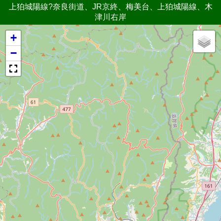
上狛城陽線?奈良街道、JR京終、梅美台、上狛城陽線、木
津川右岸
+
−