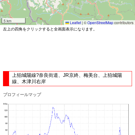
5 km
Leaflet
|
©
OpenStreetMap
contributors
左上の四角をクリックすると全画面表示になります。
上狛城陽線?奈良街道、JR京終、梅美台、上狛城陽
線、木津川右岸
プロフィールマップ