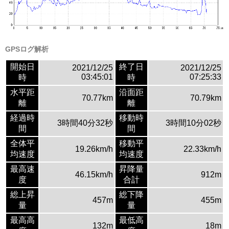
GPSログ解析
開始日
終了日
2021/12/25
2021/12/25
03:45:01
07:25:33
時
時
水平距
沿面距
70.77km
70.79km
離
離
経過時
移動時
3時間40分32秒
3時間10分02秒
間
間
全体平
移動平
19.26km/h
22.33km/h
均速度
均速度
最高速
昇降量
46.15km/h
912m
度
合計
総上昇
総下降
457m
455m
量
量
最高高
最低高
132m
18m