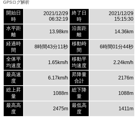
GPSログ解析
開始日
終了日
2021/12/29
2021/12/29
06:32:19
15:15:30
時
時
水平距
沿面距
13.98km
14.36km
離
離
経過時
移動時
8時間43分11秒
6時間01分44秒
間
間
全体平
移動平
1.65km/h
2.24km/h
均速度
均速度
最高速
昇降量
6.17km/h
2176m
度
合計
総上昇
総下降
1088m
1088m
量
量
最高高
最低高
2475m
1411m
度
度