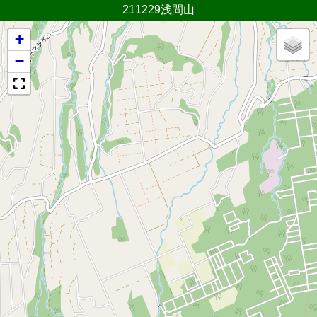
211229浅間山
+
−