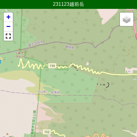
231123越前岳
+
−