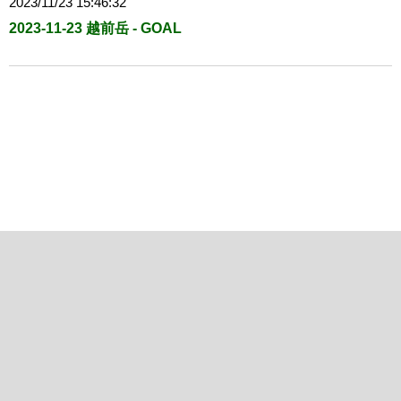
2023/11/23 15:46:32
2023-11-23 越前岳 - GOAL
Copyright © 2013-2024 by
轍 ONLINE
, all rights reserved.
轍 ONLINE