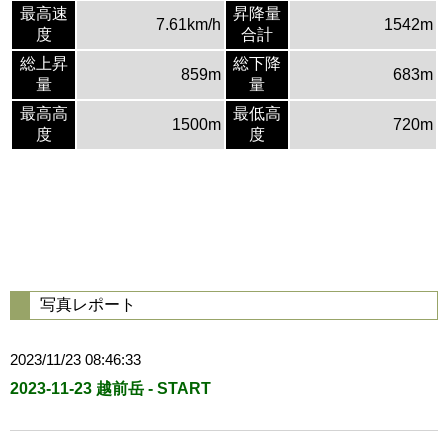
最高速
昇降量
7.61km/h
1542m
度
合計
総上昇
総下降
859m
683m
量
量
最高高
最低高
1500m
720m
度
度
写真レポート
2023/11/23 08:46:33
2023-11-23 越前岳 - START