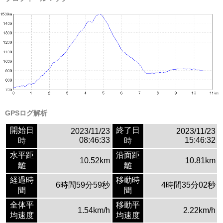
GPSログ解析
開始日
終了日
2023/11/23
2023/11/23
08:46:33
15:46:32
時
時
水平距
沿面距
10.52km
10.81km
離
離
経過時
移動時
6時間59分59秒
4時間35分02秒
間
間
全体平
移動平
1.54km/h
2.22km/h
均速度
均速度