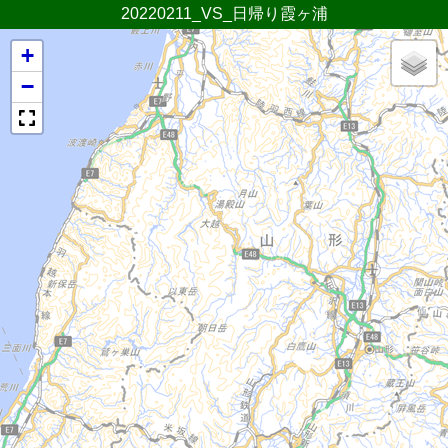
20220211_VS_日帰り霞ヶ浦
+
−