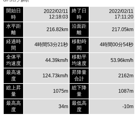
GPSログ解析
開始日
終了日
2022/02/11
2022/02/11
12:18:03
17:11:20
時
時
水平距
沿面距
216.82km
217.05km
離
離
経過時
移動時
4時間53分21秒
4時間00分54秒
間
間
全体平
移動平
44.39km/h
53.96km/h
均速度
均速度
最高速
昇降量
124.73km/h
2162m
度
合計
総上昇
総下降
1075m
1087m
量
量
最高高
最低高
34m
-10m
度
度