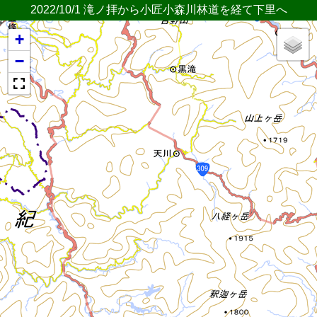
2022/10/1 滝ノ拝から小匠小森川林道を経て下里へ
+
−