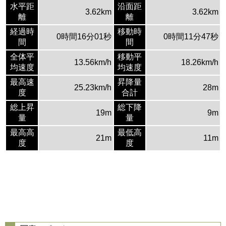
水平距
沿面距
3.62km
3.62km
離
離
経過時
移動時
0時間16分01秒
0時間11分47秒
間
間
全体平
移動平
13.56km/h
18.26km/h
均速度
均速度
最高速
昇降量
25.23km/h
28m
度
合計
総上昇
総下降
19m
9m
量
量
最高高
最低高
21m
11m
度
度