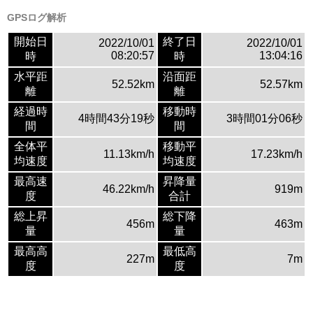
GPSログ解析
開始日
終了日
2022/10/01
2022/10/01
08:20:57
13:04:16
時
時
水平距
沿面距
52.52km
52.57km
離
離
経過時
移動時
4時間43分19秒
3時間01分06秒
間
間
全体平
移動平
11.13km/h
17.23km/h
均速度
均速度
最高速
昇降量
46.22km/h
919m
度
合計
総上昇
総下降
456m
463m
量
量
最高高
最低高
227m
7m
度
度