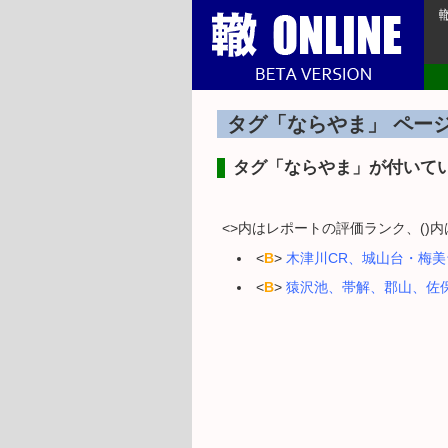
タグ「ならやま」 ページ
タグ「ならやま」が付いて
<>内はレポートの評価ランク、()
<
B
>
木津川CR、城山台・梅美
<
B
>
猿沢池、帯解、郡山、佐