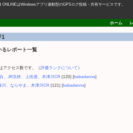
轍 ONLINEはWindowsアプリ連動型のGPSログ投稿・共有サービスです。
ホーム
1
いるレポート一覧
内はアクセス数です。（
評価ランクについて
）
台、JR京終、上街道、木津川CR
(120) [
babadanna
]
保川、ならやま、木津川CR
(121) [
babadanna
]