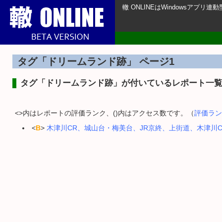
轍 ONLINEはWindowsアプ
タグ「ドリームランド跡」 ページ1
タグ「ドリームランド跡」が付いているレポート一
<>内はレポートの評価ランク、()内はアクセス数です。（
評価ラン
<
B
>
木津川CR、城山台・梅美台、JR京終、上街道、木津川C