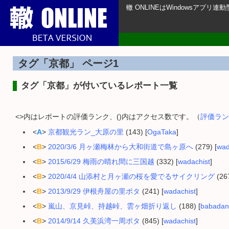
轍 ONLINEはWindowsアプ
タグ「京都」 ページ1
タグ「京都」が付いているレポート一覧
<>内はレポートの評価ランク、()内はアクセス数です。（
評価ラン
<
A
>
京都観光ラン_大原の里
(143) [
OgaTaka
]
<
B
>
2020/3/6 月ヶ瀬梅林から大和街道で島ヶ原へ
(279) [
wad
<
B
>
2015/6/29 梅雨の晴れ間に三国越
(332) [
wadachist
]
<
B
>
2020/4/4 山添村と月ヶ瀬の桜を愛でるサイクリング
(267
<
B
>
2013/9/29 伊根舟屋の里ポタ
(241) [
wadachist
]
<
B
>
嵐山、京見峠、持越峠、雲ヶ畑折り返し
(188) [
babadan
<
B
>
2014/9/14 久美浜湾一周ポタ
(845) [
wadachist
]