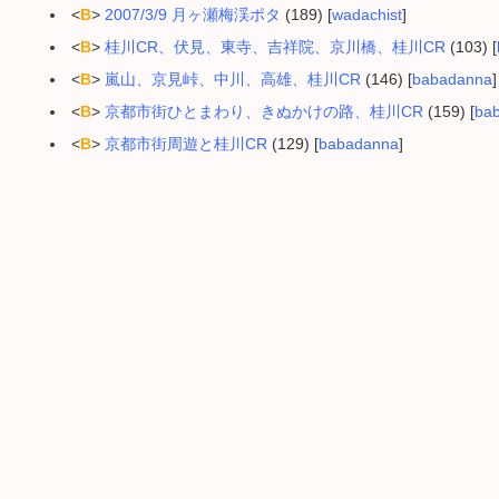
<
B
>
2007/3/9 月ヶ瀬梅渓ポタ
(189) [
wadachist
]
<
B
>
桂川CR、伏見、東寺、吉祥院、京川橋、桂川CR
(103) [
<
B
>
嵐山、京見峠、中川、高雄、桂川CR
(146) [
babadanna
]
<
B
>
京都市街ひとまわり、きぬかけの路、桂川CR
(159) [
ba
<
B
>
京都市街周遊と桂川CR
(129) [
babadanna
]