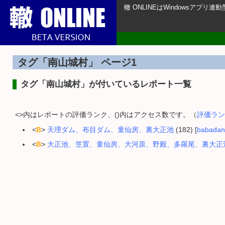
轍 ONLINEはWindowsアプ
タグ「南山城村」 ページ1
タグ「南山城村」が付いているレポート一覧
<>内はレポートの評価ランク、()内はアクセス数です。（
評価ラン
<
B
>
天理ダム、布目ダム、童仙房、裏大正池
(182) [
babadan
<
B
>
大正池、笠置、童仙房、大河原、野殿、多羅尾、裏大正