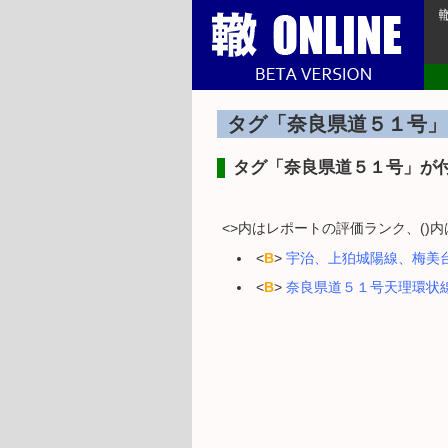
タグ「奈良県道５１号」
タグ「奈良県道５１号」が
<>内はレポートの評価ランク、()
<
B
>
宇治、上狛城陽線、梅美
<
B
>
奈良県道５１号天理環状