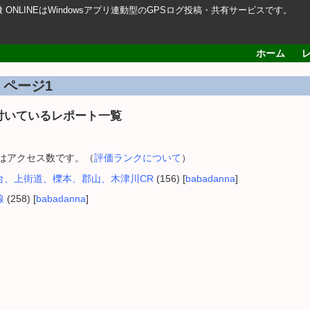
轍 ONLINEはWindowsアプリ連動型のGPSログ投稿・共有サービスです。
ホーム
 ページ1
付いているレポート一覧
内はアクセス数です。（
評価ランクについて
）
台、上街道、櫟本、郡山、木津川CR
(156) [
babadanna
]
線
(258) [
babadanna
]