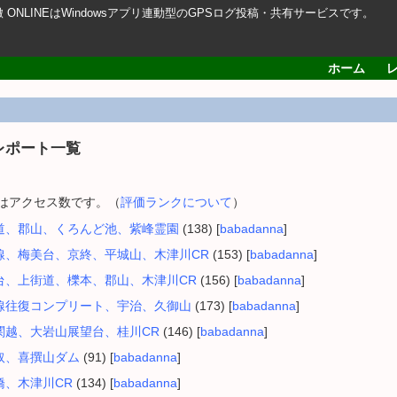
轍 ONLINEはWindowsアプリ連動型のGPSログ投稿・共有サービスです。
ホーム
レポート一覧
内はアクセス数です。（
評価ランクについて
）
道、郡山、くろんど池、紫峰霊園
(138) [
babadanna
]
線、梅美台、京終、平城山、木津川CR
(153) [
babadanna
]
台、上街道、櫟本、郡山、木津川CR
(156) [
babadanna
]
線往復コンプリート、宇治、久御山
(173) [
babadanna
]
関越、大岩山展望台、桂川CR
(146) [
babadanna
]
取、喜撰山ダム
(91) [
babadanna
]
橋、木津川CR
(134) [
babadanna
]