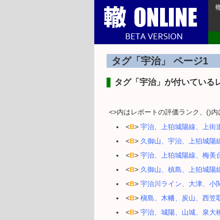
タグ「宇治」 ページ1
タグ「宇治」が付いている
<>内はレポートの評価ランク、()
<
B
>
宇治、上狛城陽線、上街
<
B
>
久御山、宇治、上狛城陽
<
B
>
宇治、上狛城陽線、梅美
<
B
>
久御山、槙島、上狛城陽
<
B
>
宇治川ライン、大津、小
<
B
>
槇島、木幡、炭山、西笠
<
B
>
宇治、城陽、山城、泉大