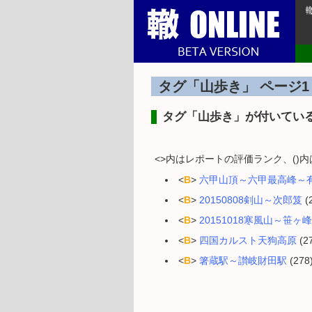
タグ「山歩き」 ページ1
タグ「山歩き」が付いてい
<>内はレポートの評価ランク、()
<
B
>
六甲山頂～六甲最高峰～
<
B
>
20150808剣山～次郎笈
(2
<
B
>
20151018寒風山～笹ヶ峰
<
B
>
四国カルスト天狗高原
(27
<
B
>
箸蔵駅～讃岐財田駅
(278)