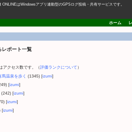
轍 ONLINEはWindowsアプリ連動型のGPSログ投稿・共有サービスです。
ホーム
るレポート一覧
内はアクセス数です。（
評価ランクについて
）
有馬温泉を歩く
(1345) [
izumi
]
49) [
izumi
]
(242) [
izumi
]
0) [
izumi
]
 [
izumi
]